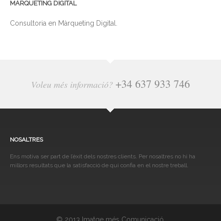
MÀRQUETING DIGITAL
Consultoria en Màrqueting Digital.
+34 637 933 746
Voleu més informació?
NOSALTRES
Ens motiva ser part de l’èxit dels nostres clients. Per nosaltres no hi ha
millors resultats que la satisfacció de qui confia en el nostre treball.
© 2013 Imatge més Comunicació.