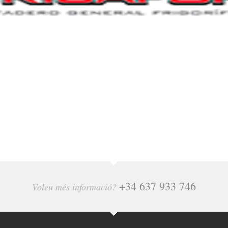
+34 637 933 746
Voleu més informació?