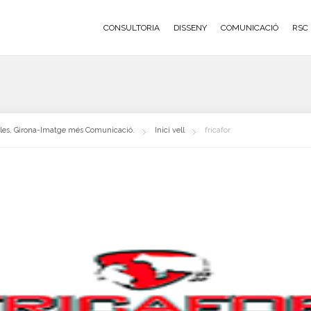
CONSULTORIA
DISSENY
COMUNICACIÓ
RSC
oles, Girona-Imatge més Comunicació.
Inici vell
fricafor