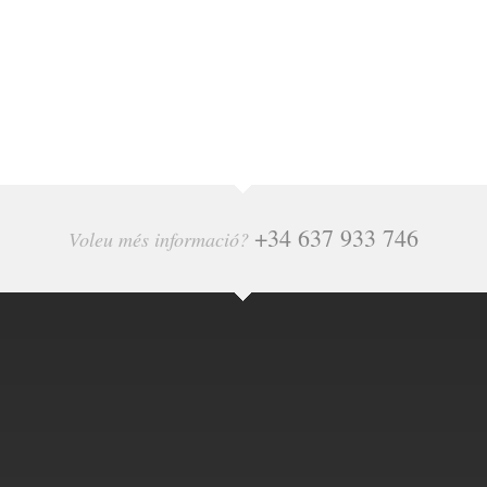
+34 637 933 746
Voleu més informació?