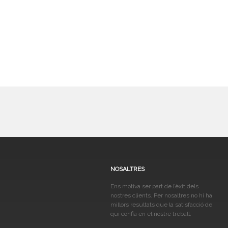
NOSALTRES
Ens motiva ser part de l’èxit dels
nostres clients. Per nosaltres no hi ha
millors resultats que la satisfacció de
qui confia en el nostre treball.