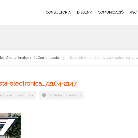
CONSULTORIA
DISSENY
COMUNICACIÓ
RSC
oles, Girona-Imatge més Comunicació.
dispositivos-aereos-revista-electronica_72
sta-electronica_72104-2147
escomunicacio.com
No hi ha comentaris