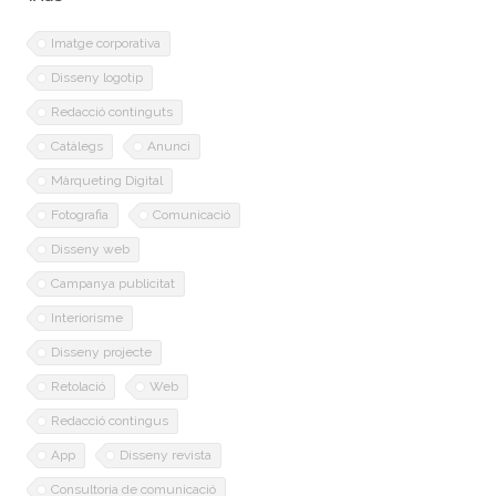
Imatge corporativa
Disseny logotip
Redacció continguts
Catàlegs
Anunci
Màrqueting Digital
Fotografia
Comunicació
Disseny web
Campanya publicitat
Interiorisme
Disseny projecte
Retolació
Web
Redacció contingus
App
Disseny revista
Consultoria de comunicació