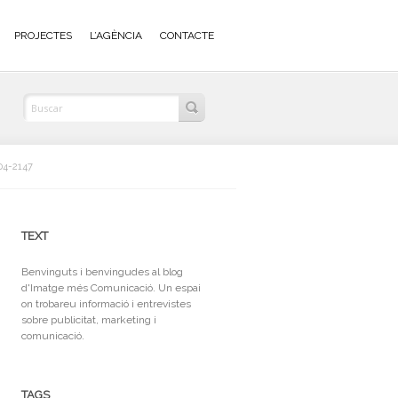
PROJECTES
L’AGÈNCIA
CONTACTE
104-2147
TEXT
Benvinguts i benvingudes al blog
d'Imatge més Comunicació. Un espai
on trobareu informació i entrevistes
sobre publicitat, marketing i
comunicació.
TAGS