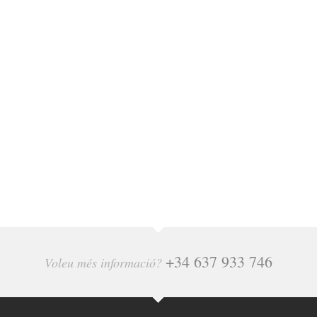
+34 637 933 746
Voleu més informació?