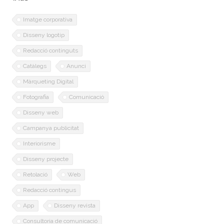
Imatge corporativa
Disseny logotip
Redacció continguts
Catàlegs
Anunci
Màrqueting Digital
Fotografia
Comunicació
Disseny web
Campanya publicitat
Interiorisme
Disseny projecte
Retolació
Web
Redacció contingus
App
Disseny revista
Consultoria de comunicació