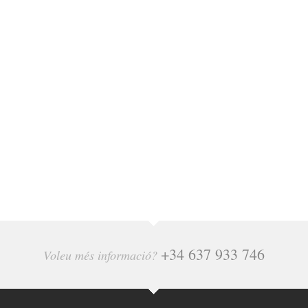
+34 637 933 746
Voleu més informació?