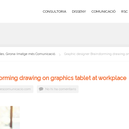
CONSULTORIA
DISSENY
COMUNICACIÓ
RSC
oles, Girona-Imatge més Comunicació.
Graphic designer Brainstorming drawing on
orming drawing on graphics tablet at workplace
escomunicacio.com
No hi ha comentaris