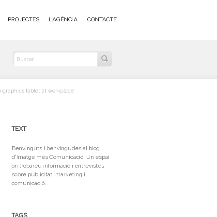
PROJECTES
L’AGÈNCIA
CONTACTE
 graphics tablet at workplace
TEXT
Benvinguts i benvingudes al blog
d'Imatge més Comunicació. Un espai
on trobareu informació i entrevistes
sobre publicitat, marketing i
comunicació.
TAGS