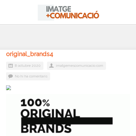
original_brands4
8 octubre 2020
imatgemescomunicacio.com
No hi ha comentaris