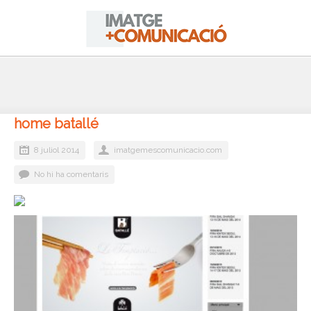
home batallé
8 juliol 2014
imatgemescomunicacio.com
No hi ha comentaris