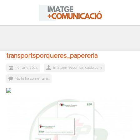
transportsporqueres_papereria
30 juny 2014
imatgemescomunicacio.com
No hi ha comentaris