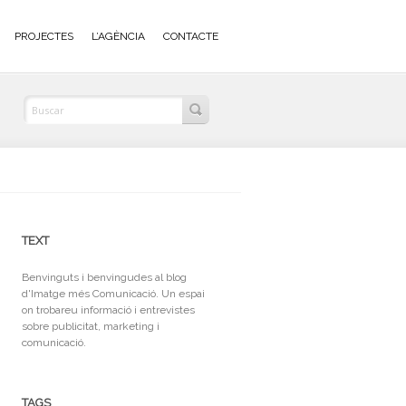
PROJECTES
L’AGÈNCIA
CONTACTE
TEXT
Benvinguts i benvingudes al blog
d'Imatge més Comunicació. Un espai
on trobareu informació i entrevistes
sobre publicitat, marketing i
comunicació.
TAGS