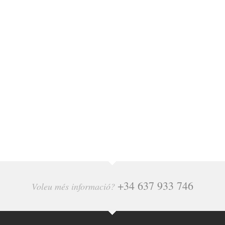
+34 637 933 746
Voleu més informació?