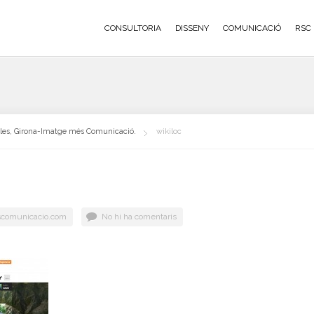
CONSULTORIA
DISSENY
COMUNICACIÓ
RSC
oles, Girona-Imatge més Comunicació.
wikiloc
comunicacio.com
No hi ha comentaris