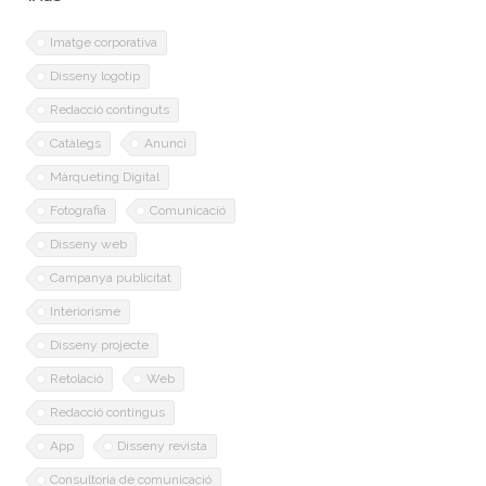
Imatge corporativa
Disseny logotip
Redacció continguts
Catàlegs
Anunci
Màrqueting Digital
Fotografia
Comunicació
Disseny web
Campanya publicitat
Interiorisme
Disseny projecte
Retolació
Web
Redacció contingus
App
Disseny revista
Consultoria de comunicació