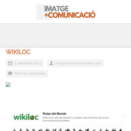
WIKILOC
4 setembre 2014
imatgemescomunicacio.com
No hi ha comentaris